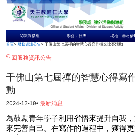
認識課指組
學會．社團
場地、器材借
首頁
>
服務資訊公告
>
千佛山第七屆禪的智慧心得寫作徵文比賽活動
回服務資訊公告
千佛山第七屆禪的智慧心得寫
動
2024-12-19•
最新消息
為鼓勵青年學子
利用省悟來提升自我，
來完善自己。
在寫作的過程中，獲得更