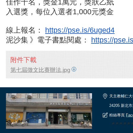
佳作十名，獎金1萬元，獎狀乙紙
入選獎，每位入選者1,000元獎金
線上報名：
https://pse.is/6uged4
泥沙集
》
電子書點閱處：
https://pse.
i
附件下載
第七屆徵文比賽辦法.jpg
天主教輔仁大
24205 新北
粉絲專頁
Fac
🎆🎆🎆🎆