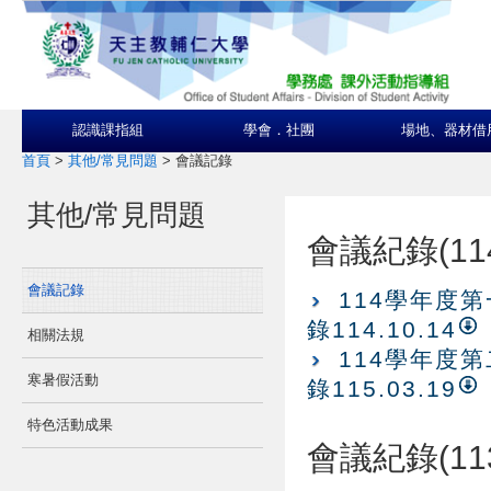
認識課指組
學會．社團
場地、器材借
首頁
>
其他/常見問題
>
會議記錄
其他/常見問題
會議紀錄(11
會議記錄
114學年度
錄114.10.14
相關法規
114學年度
寒暑假活動
錄115.03.19
特色活動成果
會議紀錄(11