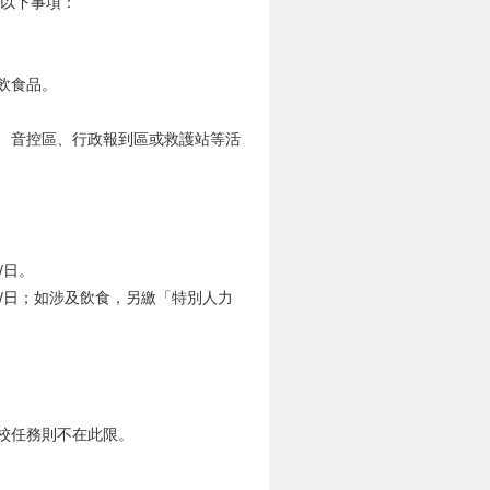
以下事項：
飲食品。
、音控區、行政報到區或救護站等活
/日。
/攤/日；如涉及飲食，另繳「特別人力
。
校任務則不在此限。