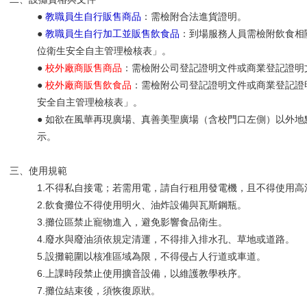
●
教職員生自行販售商品
：需檢附合法進貨證明。
●
教職員生自行加工並販售飲食品
：到場服務人員需檢附飲食相
位衛生安全自主管理檢核表」。
●
校外廠商販售商品
：需檢附公司登記證明文件或商業登記證明
●
校外廠商販售飲食品
：需檢附公司登記證明文件或商業登記證
安全自主管理檢核表」。
● 如欲在風華再現廣場、真善美聖廣場（含校門口左側）以外
示。
三、使用規範
1.不得私自接電；若需用電，請自行租用發電機，且不得使用高
2.飲食攤位不得使用明火、油炸設備與瓦斯鋼瓶。
3.攤位區禁止寵物進入，避免影響食品衛生。
4.廢水與廢油須依規定清運，不得排入排水孔、草地或道路。
5.設攤範圍以核准區域為限，不得侵占人行道或車道。
6.上課時段禁止使用擴音設備，以維護教學秩序。
7.攤位結束後，須恢復原狀。