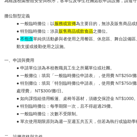
為維護校園整體安全與秩序，各單位及學生社團如欲申請設攤，請遵守
攤位類型定義
● 一般臨時攤位：以
服務或宣傳
為主要目的，無涉及販售商品或
● 特別臨時攤位：涉及
販售商品或飲食品
之攤位。
●
不包含
單純供活動參與者使用之用餐區、休息區、舞台設備區
動支援或後勤使用之設施。
一、申請與費用
● 申請單位須為本校教職員工生之所屬單位或社團。
● 一般攤位：填寫「一般臨時攤位申請表」，使用費 NT$250/攤
● 特別攤位：填寫「特別臨時攤位申請表」，使用費 NT$750
處理費」 NT$300/攤/日。
● 如向課指組借用帳篷、桌椅等器材，須繳交保證金 NT$1000
● 特別臨時攤位：每學期限一次，且不得超過29攤。
● 一般臨時攤位：次數不受限制。
● 單次使用期限原則為週一至週五共五天，但若為執行或協助學
二、設攤資格與文件