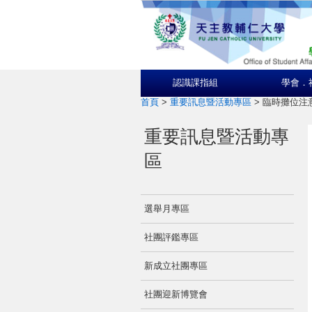
認識課指組
學會．
首頁
>
重要訊息暨活動專區
>
臨時攤位注
重要訊息暨活動專
區
選舉月專區
社團評鑑專區
新成立社團專區
社團迎新博覽會