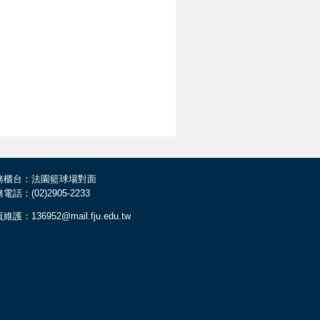
務櫃台：法園籃球場對面
電話：(02)2905-2233
維護：136952@mail.fju.edu.tw