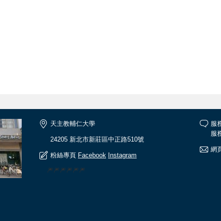
天主教輔仁大學
服
服務
24205 新北市新莊區中正路510號
網頁
粉絲專頁
Facebook
Instagram
🎆🎆🎆🎆🎆🎆