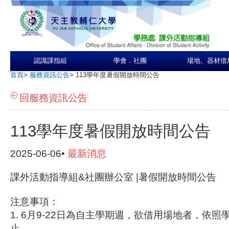
認識課指組
學會．社團
場地、器材借
首頁
>
服務資訊公告
>
113學年度暑假開放時間公告
回服務資訊公告
113學年度暑假開放時間公告
2025-06-06•
最新消息
課外活動指導組&社團辦公室 |暑假開放時間公告
注意事項：
1. 6月9-22日為自主學期週，欲借用場地者，依照
止。