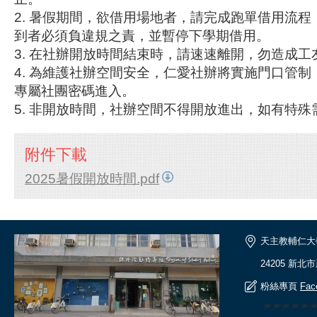
2. 暑假期間，欲借用場地者，請完成跑單借用流
到者必須負違規之責，並暫停下學期借用。
3. 在社辦開放時間結束時，請速速離開，勿造成工
4. 為維護社辦空間安全，仁愛社辦將實施門口管
專屬社團密碼進入。
5. 非開放時間，社辦空間不得開放進出，如有特
附件下載
2025暑假開放時間.pdf
天主教輔仁大
24205 新北
粉絲專頁
Fac
🎆🎆🎆🎆