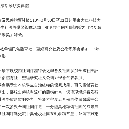
觀摩活動頒獎典禮
及民俗體育社於113年3月30日至31日赴屏東大仁科技大
學生社團評選暨觀摩活動，並勇獲全國社團評鑑之自治及綜
活動獎」殊榮。
助教帶領民俗體育社、聖經研究社及公衛系學會參加113年
合影
學年度校內社團評鑑特優之學會及社團參加全國社團評
民俗體育社、聖經研究社及公衛系學會代表參加。
會展示出本校學生自治組織的優異成果。而民俗體育社
演出，展現出傳統與流行的藝術結合，深獲現場評審及觀
社團學會這次的努力，特於本學期五月份的學務會議中公
第一次參與全國社團評選，十分認真地準備社團的成果展
國社團評選交流中與他校社團互動收穫甚豐，並留下難忘