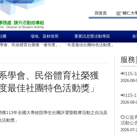
回首頁
輔仁大
社團
場地、器材借用
重要訊息暨活動專區
表
學會、民俗體育社榮獲「優等獎」、「年度最佳社團特色活動獎」
服務
系學會、民俗體育社榮獲
📢11
2026-08-
度最佳社團特色活動獎」
📢11
2026-08-
獲113年全國大專校院學生社團評選暨觀摩活動之自治及
💞公益
色活動獎」
活動公告
2026-07-