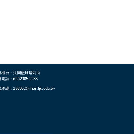
務櫃台：法園籃球場對面
電話：(02)2905-2233
維護：136952@mail.fju.edu.tw