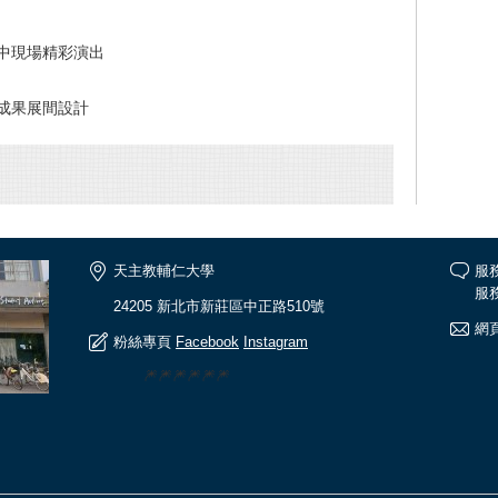
中現場精彩演出
成果展間設計
天主教輔仁大學
服
服務
24205 新北市新莊區中正路510號
網頁
粉絲專頁
Facebook
Instagram
🎆🎆🎆🎆🎆🎆