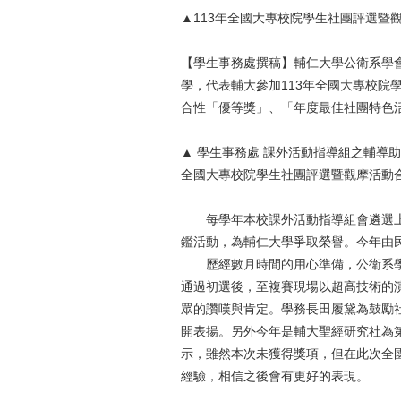
▲113年全國大專校院學生社團評選暨
【學生事務處撰稿】輔仁大學公衛系學會
學，代表輔大參加113年全國大專校院
合性「優等獎」、「年度最佳社團特色
▲ 學生事務處 課外活動指導組之輔導
全國大專校院學生社團評選暨觀摩活動
每學年本校課外活動指導組會遴選上
鑑活動，為輔仁大學爭取榮譽。今年由
歷經數月時間的用心準備，公衛系學
通過初選後，至複賽現場以超高技術的
眾的讚嘆與肯定。學務長田履黛為鼓勵
開表揚。另外今年是輔大聖經研究社為
示，雖然本次未獲得獎項，但在此次全
經驗，相信之後會有更好的表現。