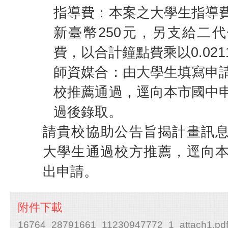
指導費：本案之大學生指導
新臺幣250元，另支給二
費，以合計鐘點費乘以0.021
師資媒合：由大學生填寫申
校推薦通過，逕向本市國中
過後錄取。
請貴校協助公告旨揭計畫訊
大學生通過校方推薦，逕向
出申請。
附件下載
16764_28791661_11230947772_1_attach1.pd