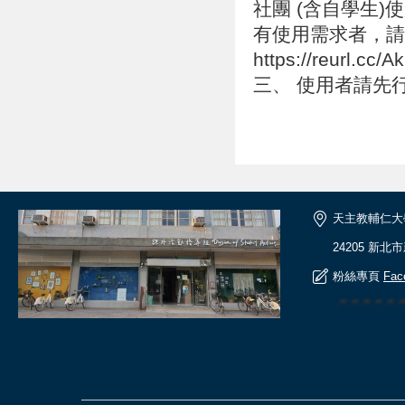
社團 (含自學生)
有使用需求者，請
https://reu
三、 使用者請先
天主教輔仁大
24205 新北
粉絲專頁
Fac
🎆🎆🎆🎆