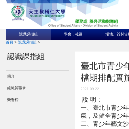
認識課指組
學會．社團
場地、器材借
首頁
>
認識課指組
>
認識課指組
臺北市青少
檔期排配實
簡介
組織與職掌
2021-09-22
說 明：
榮譽榜
一、臺北市青少年
氣，及健全青少年
二、青少年藝文沙