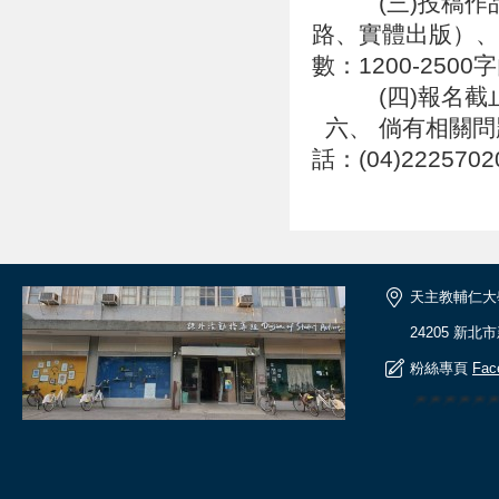
(三)投稿作品
路、實體出版）、
數：1200-250
(四)報名截止日
六、 倘有相關問
話：(04)222570
天主教輔仁大
24205 新北
粉絲專頁
Fac
🎆🎆🎆🎆