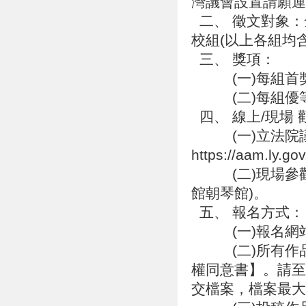
灣議會設置請願
二、 徵文對象：
校組(以上各組均
三、 獎項：
(一)每組首獎一名
(二)每組優等獎
四、 線上/現場 
(一)立法院議
https://aam.ly.
(二)現場參觀地
館朝琴館)。
五、 報名方式
(一)報名網站：http
(二)所有作品
權同意書】。請至報
交檔案，檔案最大