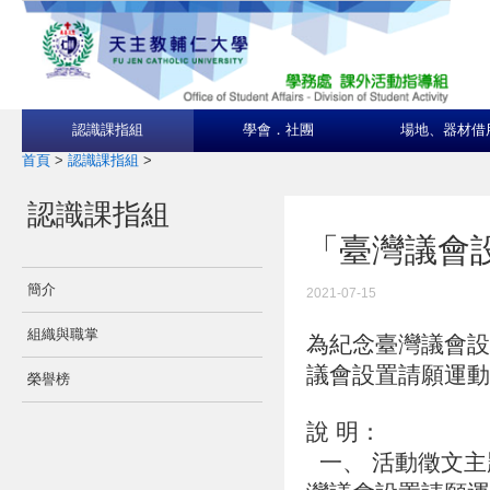
認識課指組
學會．社團
場地、器材借
首頁
>
認識課指組
>
認識課指組
「臺灣議會
簡介
2021-07-15
組織與職掌
為紀念臺灣議會設
議會設置請願運動
榮譽榜
說 明：
一、 活動徵文主