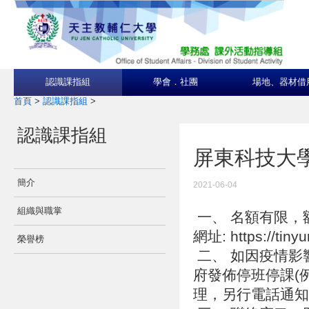
認識課指組
學會．社團
場地、器材借
首頁
>
認識課指組
>
認識課指組
屏東科技大
簡介
2021-06-04
組織與職掌
一、 名額有限，
網址: https://tin
榮譽榜
二、 如因疫情影
府發佈停班停課(
理，另行電話通