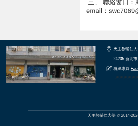
三、 聯絡窗口：助
email：swc7069@
天主教輔仁大
24205 新北
粉絲專頁
Fac
🎆🎆🎆🎆
天主教輔仁大學 © 2014-2