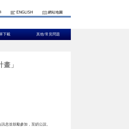
學
ENGLISH
網站地圖
單下載
其他/常見問題
計畫」
公告訊息並鼓勵參加，至紉公誼。