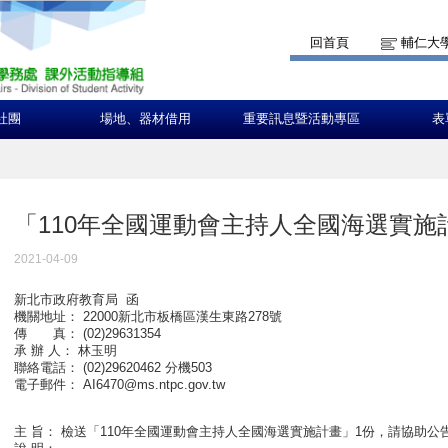
回首頁
輔仁大
社團
場地、器材借用
重要訊息暨活動專區
表
「110年全國運動會主持人全國海選實施
2021-04-09
新北市政府教育局 函
機關地址： 22000新北市板橋區漢生東路278號
傳 真： (02)29631354
承 辦 人： 林玉明
聯絡電話： (02)29620462 分機503
電子郵件： AI6470@ms.ntpc.gov.tw
主 旨： 檢送「110年全國運動會主持人全國海選實施計畫」1份，請協助