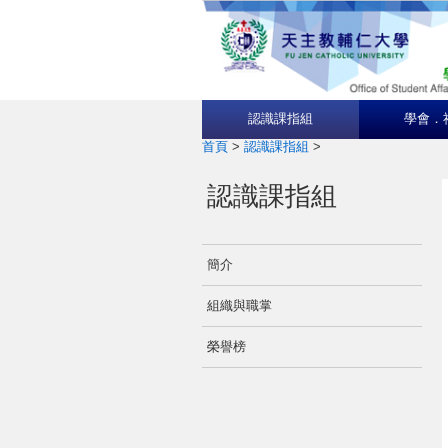
認識課指組
學會．
首頁
>
認識課指組
>
認識課指組
簡介
組織與職掌
榮譽榜