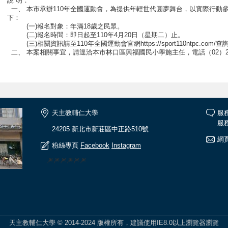
說 明：
一、 本市承辦110年全國運動會，為提供年輕世代圓夢舞台，以實際行動
下：
(一)報名對象：年滿18歲之民眾。
(二)報名時間：即日起至110年4月20日（星期二）止。
(三)相關資訊請至110年全國運動會官網https://sport110ntpc.com/
二、 本案相關事宜，請逕洽本市林口區興福國民小學施主任，電話（02）260
天主教輔仁大學
服
服務
24205 新北市新莊區中正路510號
網頁
粉絲專頁
Facebook
Instagram
🎆🎆🎆🎆🎆🎆
天主教輔仁大學 © 2014-2024 版權所有，建議使用IE8.0以上瀏覽器瀏覽