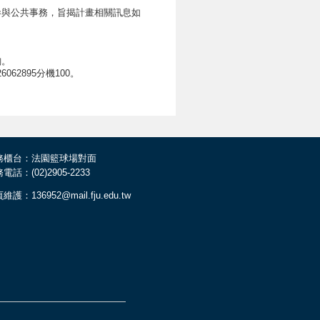
參與公共事務，旨揭計畫相關訊息如
查詢。
62895分機100。
務櫃台：法園籃球場對面
電話：(02)2905-2233
維護：136952@mail.fju.edu.tw