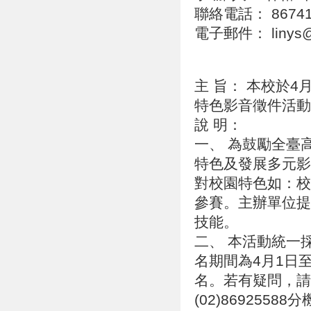
聯絡電話： 86741
電子郵件： linys@g
主 旨： 本校於4
特色影音徵件活
說 明：
一、 為鼓勵全臺
特色及發展多元影
對校園特色如：校
參賽。主辦單位提
技能。
二、 本活動統一採線上
名期間為4月1日
名。若有疑問，請
(02)86925588