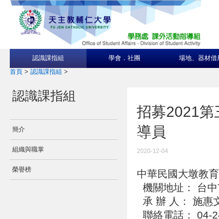
認識課指組
學會．社團
場地、器材借
首頁
>
認識課指組
>
認識課指組
招募2021
導員
簡介
組織與職掌
2020-12-04
榮譽榜
中華民國大墩教
機關地址： 台中
承 辦 人： 施惠
聯絡電話： 04-24