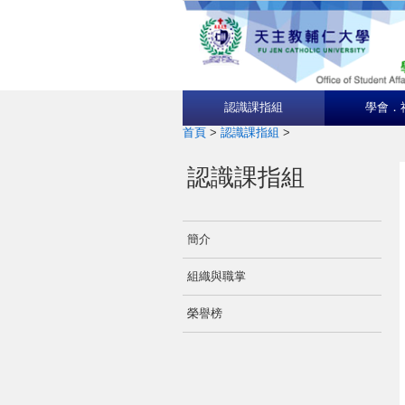
認識課指組
學會．
首頁
>
認識課指組
>
認識課指組
簡介
組織與職掌
榮譽榜