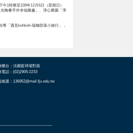
午1時整至109年12月6日（星期日）
星光晚餐手作幸福樂趣」、淨心農園「淨
本活動臉書粉專「遇見kohkoh-瑞穗部落小旅行」，
務櫃台：法園籃球場對面
電話：(02)2905-2233
維護：136952@mail.fju.edu.tw