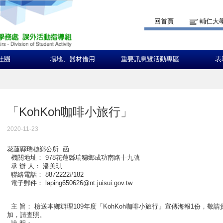
回首頁
輔仁大
社團
場地、器材借用
重要訊息暨活動專區
表
「KohKoh咖啡小旅行」
2020-11-23
花蓮縣瑞穗鄉公所 函
機關地址： 978花蓮縣瑞穗鄉成功南路十九號
承 辦 人： 潘美琪
聯絡電話： 8872222#182
電子郵件： laping650626@nt.juisui.gov.tw
主 旨： 檢送本鄉辦理109年度「KohKoh咖啡小旅行」宣傳海報1份，
加，請查照。