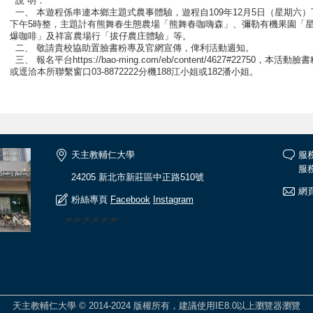
說 明：
一、 本遊程係串連本鄉主題式農事體驗，遊程自109年12月5日（星期六）下
下午5時整，主題計有熊舞春生態農場「熊舞春咖嗨森」、彌勒有機果園「
爆咖啡」及祥富農場行「拔仔農庄體驗」等。
二、 敬請貴校協助置臉書粉專及官網宣傳，俾利活動週知。
三、 報名平台https://bao-ming.com/eb/content/4627#22750，
或逕洽本所聯繫窗口03-8872222分機188江小姐或182潘小姐。
天主教輔仁大學
服
服務
24205 新北市新莊區中正路510號
網頁
粉絲專頁
Facebook
Instagram
🎆🎆🎆🎆🎆🎆
天主教輔仁大學 © 2014-2024 版權所有，建議使用IE8.0以上瀏覽器瀏覽