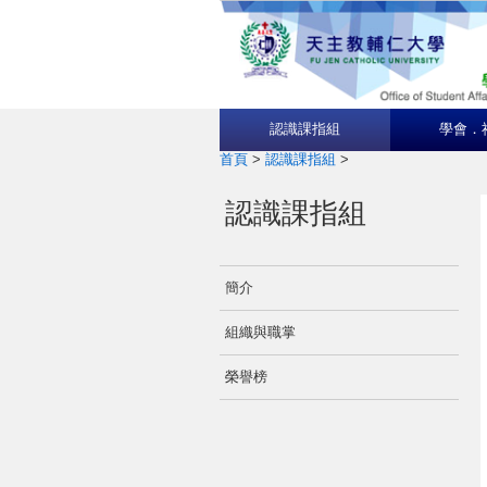
認識課指組
學會．
首頁
>
認識課指組
>
認識課指組
簡介
組織與職掌
榮譽榜