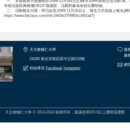
一、 本校親善大使團將於109年12月04日(五)辦理109年校際交流活動
本校北校區興春樓GB107會議室，活動對象為各校社團領袖。
二、 活動報名日期：即日起至109年11月20日止，報名方式採線上報名(網
https://www.beclass.com/rid=2443e375f883cc801ad7)
天主教輔仁大學
服
服務
24205 新北市新莊區中正路510號
網頁
粉絲專頁
Facebook
Instagram
🎆🎆🎆🎆🎆🎆
天主教輔仁大學 © 2014-2024 版權所有，建議使用IE8.0以上瀏覽器瀏覽