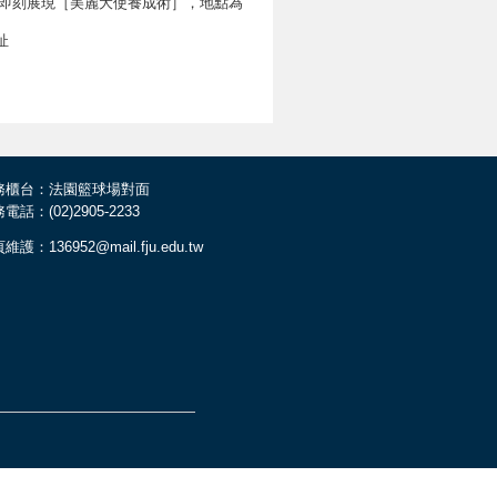
-美。即刻展現［美麗大使養成術］，地點為
址
務櫃台：法園籃球場對面
電話：(02)2905-2233
維護：136952@mail.fju.edu.tw