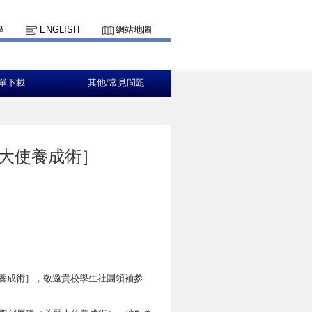
學
ENGLISH
網站地圖
單下載
其他/常見問題
麗大使養成術］
使養成術］，敬邀貴校學生社團領袖參