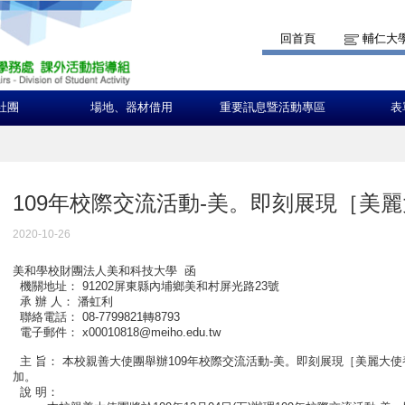
回首頁
輔仁大
社團
場地、器材借用
重要訊息暨活動專區
表
109年校際交流活動-美。即刻展現［美
2020-10-26
美和學校財團法人美和科技大學 函
機關地址： 91202屏東縣內埔鄉美和村屏光路23號
承 辦 人： 潘虹利
聯絡電話： 08-7799821轉8793
電子郵件： x00010818@meiho.edu.tw
主 旨： 本校親善大使團舉辦109年校際交流活動-美。即刻展現［美麗大
加。
說 明：