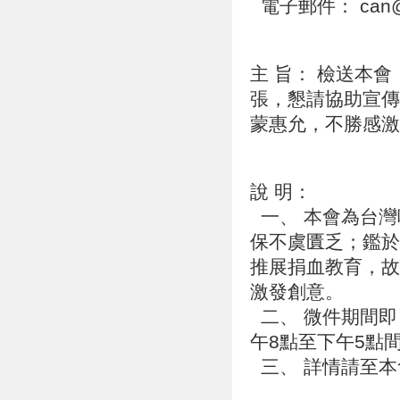
電子郵件： can@bl
主 旨： 檢送本
張，懇請協助宣傳
蒙惠允，不勝感
說 明：
一、 本會為台灣
保不虞匱乏；鑑於
推展捐血教育，故
激發創意。
二、 微件期間即
午8點至下午5點
三、 詳情請至本會官網