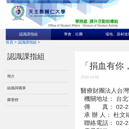
認識課指組
學會．社團
場地、器材借
首頁
>
認識課指組
>
認識課指組
「捐血有你
簡介
2020-10-06
組織與職掌
醫療財團法人台
機關地址： 台北
榮譽榜
傳 真： 02-23
承 辦 人： 杜文
聯絡電話： 02-23