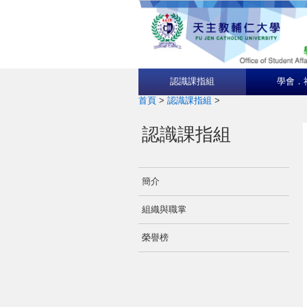
認識課指組
學會．
首頁
>
認識課指組
>
認識課指組
簡介
組織與職掌
榮譽榜