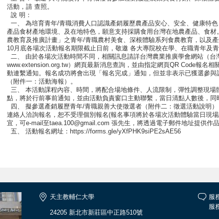
活動，請 查照。
說 明：
一、 為培育青年/青職消費人口認識產銷履歷農產品安心、安全、健康特
產品食材產地環境、及在地特色，願意支持採購食用台灣在地農產品、食材。
農教育及推廣計畫」之青年/青職農村美食、深根體驗系列食農教育，以及
10月底各場次活動報名期限截止日前，敬邀 各大專院校在學、在職青年及
二、 由於各場次活動時間不同，相關訊息請詳台灣農業推廣學會網站（台
www.extension.org.tw）網頁最新消息查詢，並由指定網頁QR Cod
動連繫通知。報名成功將會出現「報名完成」通知，但並非表示已獲選參與
（附件一：活動海報）。
三、 本活動課程內容、時間，將配合場地條件、人流限制，彈性調整現場
點，將於行前事前通知，並由活動負責窗口主動聯繫，當日清點人數後，同
四、 擬參選產銷履歷青年/青職親善大使徵選者（附件二：徵選活動說明
連絡人洽詢報名，恕不受理個別報名(報名事項將於各場次活動體驗當日現場
宜，可e-mail至taea.100@gmail.com 張先生，將透過電子郵件地址提
五、 活動報名網址：https://forms.gle/yXfPHK9siPE2sAE56
天主教輔仁大學
服
服務
24205 新北市新莊區中正路510號