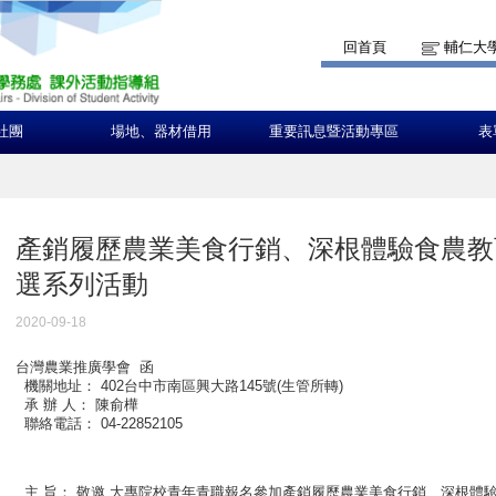
回首頁
輔仁大
社團
場地、器材借用
重要訊息暨活動專區
表
產銷履歷農業美食行銷、深根體驗食農教
選系列活動
2020-09-18
台灣農業推廣學會 函
機關地址： 402台中市南區興大路145號(生管所轉)
承 辦 人： 陳俞樺
聯絡電話： 04-22852105
主 旨： 敬邀 大專院校青年青職報名參加產銷履歷農業美食行銷、深根體