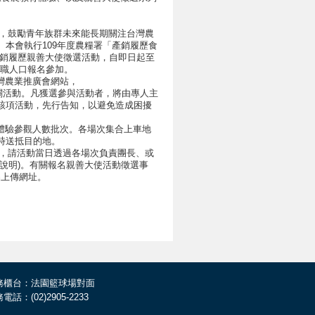
色，鼓勵青年族群未來能長期關注台灣農
本會執行109年度農糧署「產銷履歷食
產銷履歷親善大使徵選活動，自即日起至
青職人口報名參加。
灣農業推廣會網站，
e報名相關活動。凡獲選參與活動者，將由專人主
該項活動，先行告知，以避免造成困擾
體驗參觀人數批次。各場次集合上車地
時送抵目的地。
），請活動當日透過各場次負責團長、或
說明)。有關報名親善大使活動徵選事
供作品上傳網址。
務櫃台：法園籃球場對面
電話：(02)2905-2233