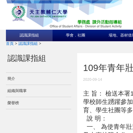
認識課指組
學會．社團
場地、器材借
首頁
>
認識課指組
>
認識課指組
109年青年
簡介
2020-09-14
組織與職掌
主 旨： 檢送本
學校師生踴躍參加
榮譽榜
育、學生社團等
說 明：
一、 為使青年壯