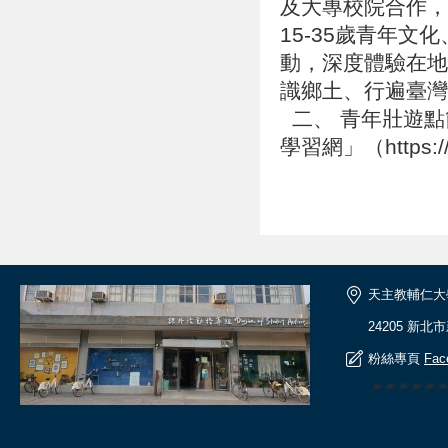
及大專校院合作，
15-35歲青年
動，深度體驗在地
識鄉土、行遍臺
二、 青年壯遊點
學習網」（https://
天主教輔仁大
24205 新北
粉絲專頁
Fac
🎆🎆🎆🎆