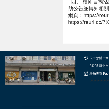
四、 檢附旨揭活
助公告並轉知相關
網頁：https://re
https://reurl.cc
天主教輔仁大
24205 新北
粉絲專頁
Fac
🎆🎆🎆🎆