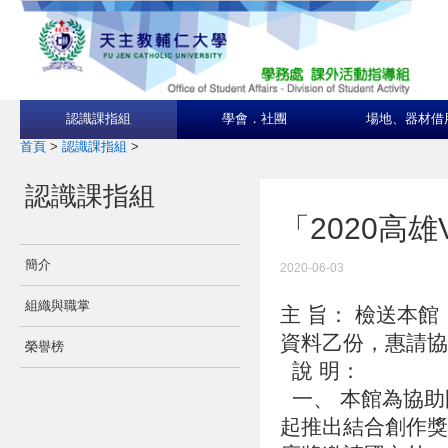
認識課指組
學會．社團
場地、器材借
首頁
>
認識課指組
>
認識課指組
「2020高雄
簡介
2020-06-03
組織與職掌
主 旨： 檢送本館「
資料乙份，惠請
榮譽榜
說 明：
一、 本館為協助
起推出結合創作獎