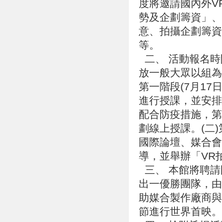
度將邀請國內外V
勢及企劃籌資」、
意、拍攝企劃籌資
等。
二、 活動報名時間
放一般大眾以組為
第一階段(7月17
進行授課，並安排
配合防疫措施，第
劃線上授課。(二)
國際論壇、媒合會
導，並舉辦「VR
三、 本館將聘請
出一優勝團隊，由
助媒合製作廠商與
節進行世界首映