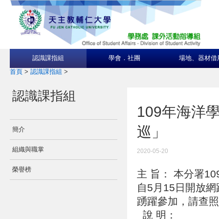
認識課指組
學會．社團
場地、器材借
首頁
>
認識課指組
>
認識課指組
109年海洋
巡」
簡介
組織與職掌
2020-05-20
榮譽榜
主 旨： 本分署
自5月15日開放
踴躍參加，請查
說 明：