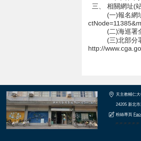
三、 相關網址(
(一)報名網址連結：ht
ctNode=11385&m
(二)海巡署全球資訊網
(三)北部分署
http://www.cga.
天主教輔仁大
24205 新北
粉絲專頁
Fac
🎆🎆🎆🎆🎆