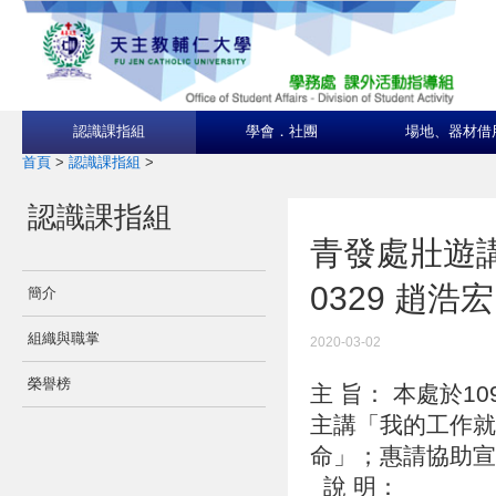
認識課指組
學會．社團
場地、器材借
首頁
>
認識課指組
>
認識課指組
青發處壯遊講
0329 趙
簡介
組織與職掌
2020-03-02
榮譽榜
主 旨： 本處於1
主講「我的工作就
命」；惠請協助
說 明：