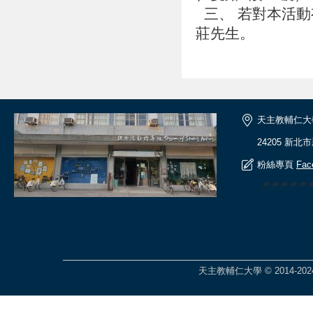
三、 若對本活動有
莊先生。
天主教輔仁大
24205 新北
粉絲專頁
Fac
🎆🎆🎆🎆
天主教輔仁大學 © 2014-2