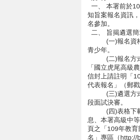
一、 本署前於10
知旨案報名資訊，
名參加。
二、 旨揭遴選
(一)報名資格：
青少年。
(二)報名方式：
「國立虎尾高級農
信封上請註明「1
代表報名」（郵
(三)遴選方式
段面試決審。
(四)表格下載
息、本署高級中等
頁之「109年教
名」專區（http://