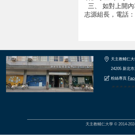
三、 如對上開內
志源組長，電話：05
天主教輔仁大
24205 新北
粉絲專頁
Fac
🎆🎆🎆🎆
天主教輔仁大學 © 2014-2