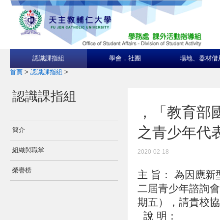
認識課指組
學會．社團
場地、器材借
首頁
>
認識課指組
>
認識課指組
，「教育部
之青少年代表
簡介
組織與職掌
2020-02-18
榮譽榜
主 旨： 為因應
二屆青少年諮詢會
期五），請貴校
說 明：