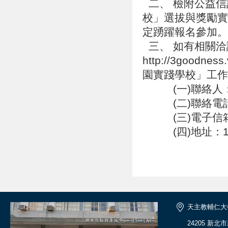
二、 檢附公益信
校」選拔與獎勵實
定踴躍報名參加
三、 如有相關洽
http://3goodne
園實踐學校」工
(一)聯絡人：
(二)聯絡電話：(0
(三)電子信箱：pu
(四)地址：11
天主教輔仁大
24205 新北