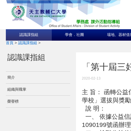
認識課指組
學會．社團
場地、器材借
首頁
>
認識課指組
>
認識課指組
「第十屆三
簡介
2020-02-13
組織與職掌
主 旨： 函轉公
學校」選拔與獎勵
榮譽榜
說 明：
一、 依據公益信
1090199號函辦