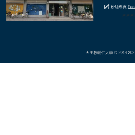
粉絲專頁
Fac
🎆🎆
天主教輔仁大學 © 2014-2