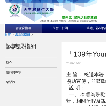
認識課指組
學會．社團
場地、器材借
首頁
>
認識課指組
>
認識課指組
「109年Y
簡介
2020-02-05
組織與職掌
主 旨： 檢送本署
協助宣傳，並鼓
榮譽榜
說 明：
一、 本署為鼓勵
營，相關流程及