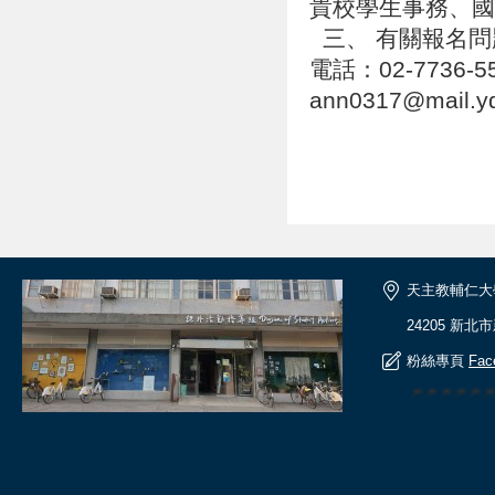
貴校學生事務、
三、 有關報名問
電話：02-7736-
ann0317@mail.y
天主教輔仁大
24205 新北
粉絲專頁
Fac
🎆🎆🎆🎆