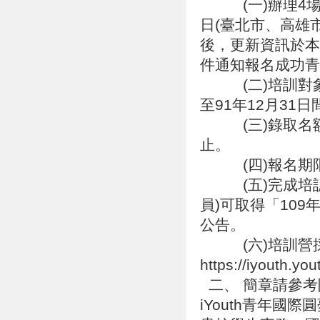
(一)辦理4場「
日(臺北市、高雄
後，更新資訊於本
件通知報名成功青
(二)培訓對象：
至91年12月31
(三)錄取名額及
止。
(四)報名期限：
(五)完成培訓學
員)可取得「10
公告。
(六)培訓營採
https://iyouth.y
二、 簡章請參考附件或
iYouth青年國際圓夢