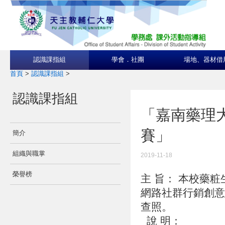
認識課指組
學會．社團
場地、器材借
首頁
>
認識課指組
>
認識課指組
「嘉南藥理
賽」
簡介
組織與職掌
2019-11-18
榮譽榜
主 旨： 本校藥
網路社群行銷創意
查照。
說 明：