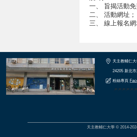
一、 旨揭活動
二、 活動網址； http
三、 線上報名網址：ht
天主教輔仁大
24205 新北
粉絲專頁
Fac
🎆🎆🎆🎆
天主教輔仁大學 © 2014-2