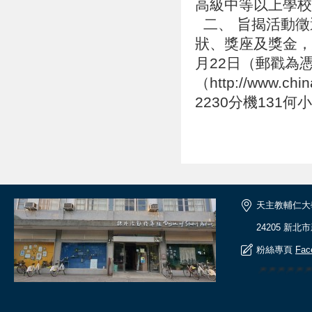
高級中等以上學
二、 旨揭活動徵
狀、獎座及獎金，
月22日（郵戳為
（http://www.ch
2230分機131何
天主教輔仁大
24205 新北
粉絲專頁
Fac
🎆🎆🎆🎆