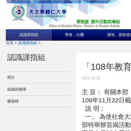
認識課指組
學會．社團
場地、器材借
首頁
>
認識課指組
>
認識課指組
「108年教
簡介
2019-10-31
組織與職掌
主 旨： 有關本
108年11月2
榮譽榜
說 明：
一、 為使社會大
部特舉辦旨揭活動