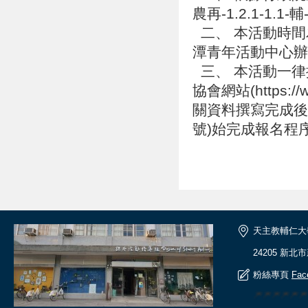
農再-1.2.1-1.1
二、 本活動時間為本
潭青年活動中心辦
三、 本活動一律採
協會網站(https:
關資料撰寫完成後郵
號)始完成報名程
天主教輔仁大
24205 新北
粉絲專頁
Fac
🎆🎆🎆🎆