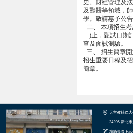
史、財經管理及法
及獸醫等領域，師
學。敬請惠予公
二、 本項招生考試
一)止，甄試日期訂
查及面試測驗。
三、 招生簡章開放免費下
招生重要日程及招
簡章。
天主教輔仁大
24205 新北
粉絲專頁
Fac