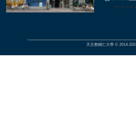
🎆🎆🎆🎆
天主教輔仁大學 © 2014-2