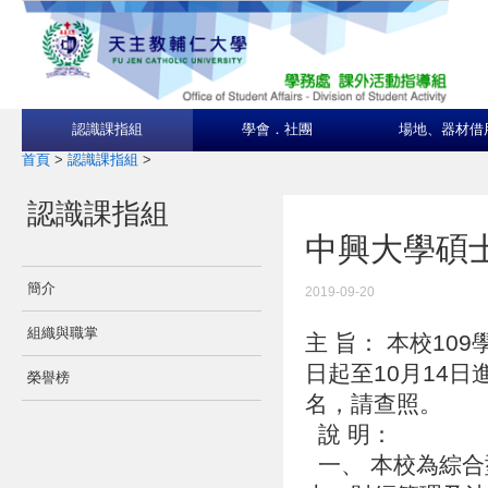
認識課指組
學會．社團
場地、器材借
首頁
>
認識課指組
>
認識課指組
中興大學碩
簡介
2019-09-20
組織與職掌
主 旨： 本校10
日起至10月14
榮譽榜
名，請查照。
說 明：
一、 本校為綜合