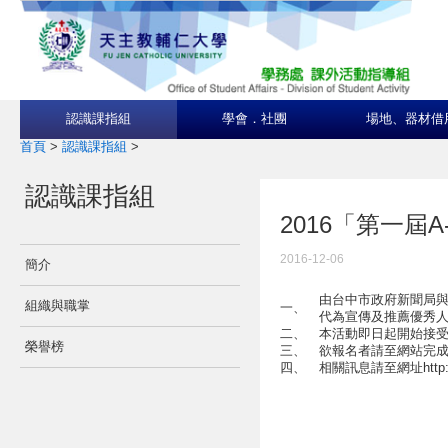
認識課指組
學會．社團
場地、器材借
首頁
>
認識課指組
>
認識課指組
2016「第一屆
2016-12-06
簡介
由台中市政府新聞局與
組織與職掌
一、
代為宣傳及推薦優秀
二、
本活動即日起開始接受
榮譽榜
三、
欲報名者請至網站完
四、
相關訊息請至網址http://s