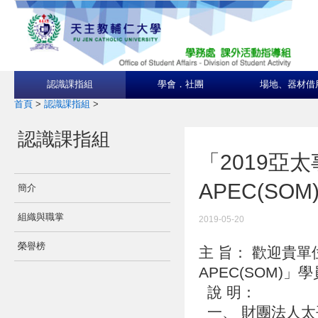
認識課指組
學會．社團
場地、器材借
首頁
>
認識課指組
>
認識課指組
「2019亞
APEC(SO
簡介
組織與職掌
2019-05-20
榮譽榜
主 旨： 歡迎貴單
APEC(SOM)
說 明：
一、 財團法人太