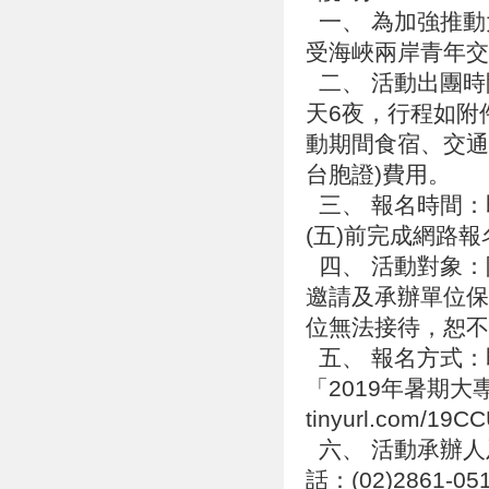
一、 為加強推動
受海峽兩岸青年
二、 活動出團時間
天6夜，行程如附
動期間食宿、交通
台胞證)費用。
三、 報名時間：即
(五)前完成網路報
四、 活動對象：
邀請及承辦單位保
位無法接待，恕
五、 報名方式：
「2019年暑期
tinyurl.com/
六、 活動承辦人
話：(02)2861-0