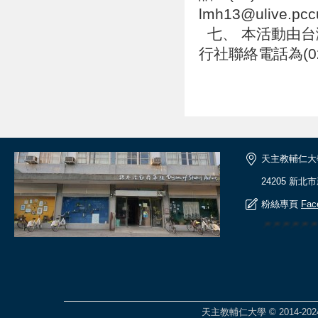
lmh13@ulive.pc
七、 本活動由台
行社聯絡電話為(02)
天主教輔仁大
24205 新北
粉絲專頁
Fac
🎆🎆🎆🎆
天主教輔仁大學 © 2014-2