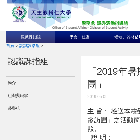
認識課指組
學會．社團
場地、器材借
首頁
>
認識課指組
>
認識課指組
「2019年
團」
簡介
組織與職掌
2019-05-09
榮譽榜
主 旨： 檢送本
參訪團」之活動簡
照。
說 明：