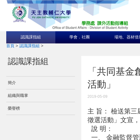
認識課指組
學會．社團
場地、器材借
首頁
>
認識課指組
>
認識課指組
「共同基金
活動」
簡介
組織與職掌
2019-05-09
榮譽榜
主 旨： 檢送第
徵選活動」文宣
說 明：
一、 金融監督管