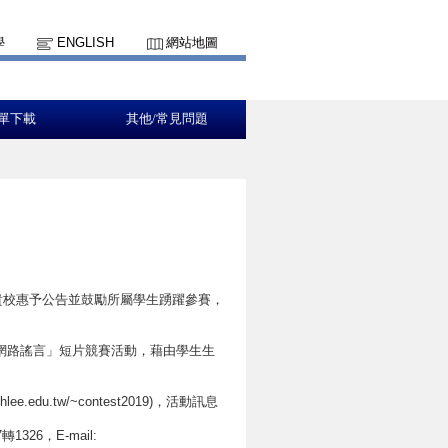
學
ENGLISH
網站地圖
單下載
其他/常見問題
貴校惠予公告並鼓勵所屬學生踴躍參賽，
網路謠言」短片競賽活動，藉由學生生
edu.tw/~contest2019)，活動訊息
26，E-mail: