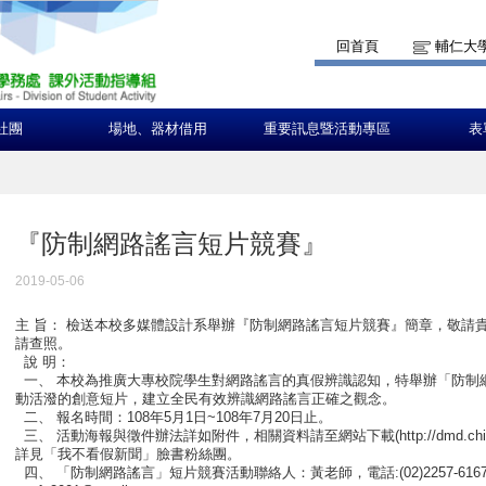
回首頁
輔仁大
社團
場地、器材借用
重要訊息暨活動專區
表
『防制網路謠言短片競賽』
2019-05-06
主 旨： 檢送本校多媒體設計系舉辦『防制網路謠言短片競賽』簡章，敬請
請查照。
說 明：
一、 本校為推廣大專校院學生對網路謠言的真假辨識認知，特舉辦「防制
動活潑的創意短片，建立全民有效辨識網路謠言正確之觀念。
二、 報名時間：108年5月1日~108年7月20日止。
三、 活動海報與徵件辦法詳如附件，相關資料請至網站下載(http://dmd.chihlee.
詳見「我不看假新聞」臉書粉絲團。
四、 「防制網路謠言」短片競賽活動聯絡人：黃老師，電話:(02)2257-6167轉13