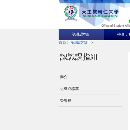
認識課指組
學會．
首頁
>
認識課指組
>
認識課指組
簡介
組織與職掌
榮譽榜