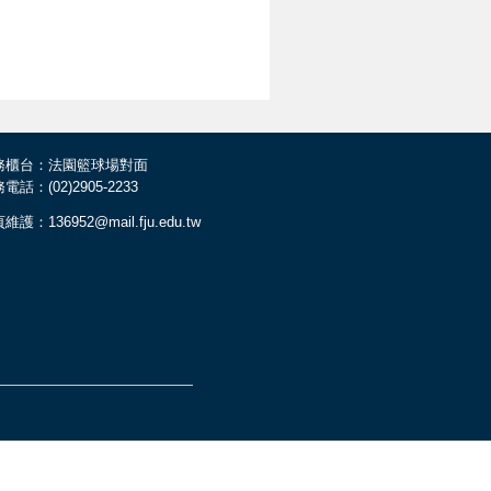
務櫃台：法園籃球場對面
電話：(02)2905-2233
維護：136952@mail.fju.edu.tw