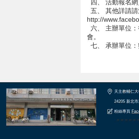
四、 活動報名網頁：htt
五、 其他詳請請
http://www.fac
六、 主辦單位：
會。
七、 承辦單位
天主教輔仁大
24205 新北
粉絲專頁
Fac
🎆🎆🎆🎆