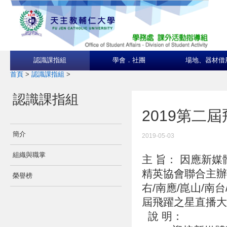
認識課指組
學會．社團
場地、器材借
首頁
>
認識課指組
>
認識課指組
2019第二
簡介
2019-05-03
組織與職掌
主 旨： 因應新
精英協會聯合主辦
榮譽榜
右/南應/崑山/南
屆飛躍之星直播大
說 明：