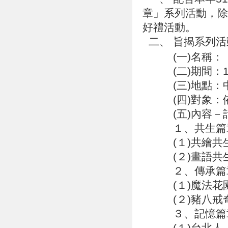
章」系列活動，除
好禮活動。
二、 旨揭系列
(一)名稱：「
(二)期間：108
(三)地點：
(四)對象：依
(五)內容－計
１、共生篇
(１)共繪共生
(２)畫語共生
２、傳承篇
(１)魔法花園
(２)豬八戒奇
３、記憶篇
(１)台北人─