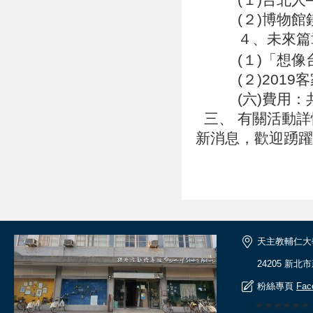
(２)博物館鎂
４、未來篇
(１)「想像台
(２)2019客
(六)費用：共
三、 有關活動詳情，請
新消息，歡迎踴
天主教輔仁大
24205 新北
粉絲專頁
Fac
🎆🎆🎆🎆🎆