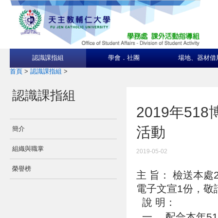
認識課指組
學會．社團
場地、器材借
首頁
>
認識課指組
>
認識課指組
2019年5
活動
簡介
組織與職掌
2019-05-02
榮譽榜
主 旨： 檢送本處
電子文宣1份，敬
說 明：
一、 配合本年5