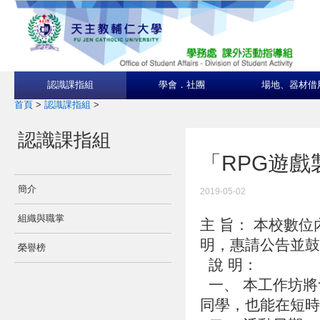
認識課指組
學會．社團
場地、器材借
首頁
>
認識課指組
>
認識課指組
「RPG遊戲
簡介
2019-05-02
組織與職掌
主 旨： 本校數
明，惠請公告並
榮譽榜
說 明：
一、 本工作坊將
同學，也能在短