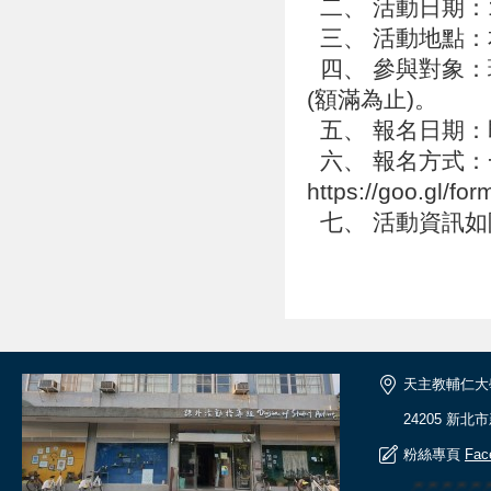
二、 活動日期：1
三、 活動地點
四、 參與對象：
(額滿為止)。
五、 報名日期：
六、 報名方式：
https://goo.gl/
七、 活動資訊如附件或
天主教輔仁大
24205 新北
粉絲專頁
Fac
🎆🎆🎆🎆