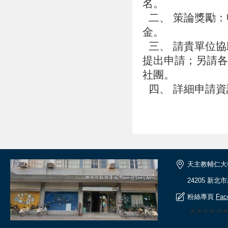
名。
二、 策論獎勵：
金。
三、 請貴單位協
提出申請；另請各
社團。
四、 詳細申請
天主教輔仁大
24205 新北
粉絲專頁
Fac
🎆🎆🎆🎆🎆