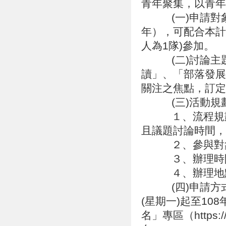
青年聚集，以青
(一)申請對象：
年），可配合本計
人為1隊)參加。
(二)討論主題
讀」、「部落發展
關注之焦點，訂
(三)活動規
１、流程規劃：
且議題討論時間，
２、參與對象：
３、辦理時間：
４、辦理地點
(四)申請方式：
(星期一)起至10
名」專區（https://