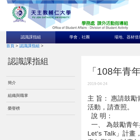
認識課指組
學會．社團
場地、器材借
首頁
>
認識課指組
>
認識課指組
「108年青年好
簡介
2019-04-24
組織與職掌
主 旨： 惠請鼓勵青
活動，請查照。
榮譽榜
說 明：
一、 為鼓勵青年
Let’s Tal