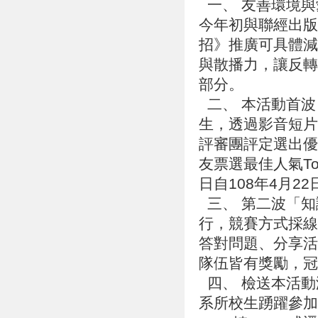
一、 友善環境與
今年初與聯經出版
招》推廣可具體減
與散播力，讓反轉
部分。
二、 本活動首波
生，透過影音短片
評審團評定選出優
友票選最佳人氣To
日自108年4月22
三、 第二波「知識
行，競賽方式採線
答對問題、分享活
隊伍皆有獎勵，冠
四、 檢送本活動
系所校生踴躍參加，