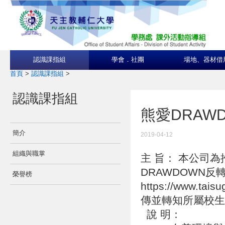
認識課指組
學會．社團
場地、器材借
首頁
>
認識課指組
>
認識課指組
熊愛DRAW
簡介
2019-04-12
組織與職掌
主 旨： 本公司
DRAWDOWN
榮譽榜
https://www.ta
傳並轉知所屬校
說 明：