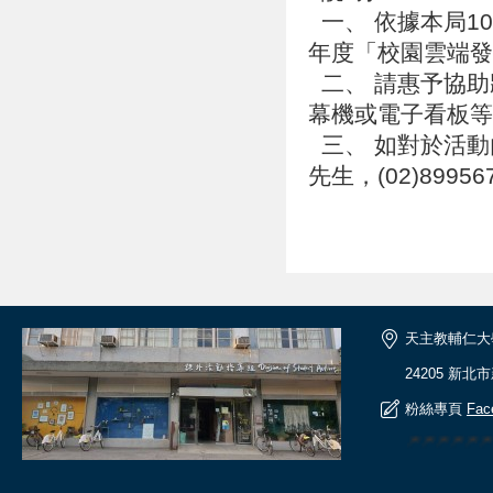
一、 依據本局108
年度「校園雲端發
二、 請惠予協助
幕機或電子看板等
三、 如對於活動
先生，(02)8995
天主教輔仁大
24205 新北
粉絲專頁
Fac
🎆🎆🎆🎆