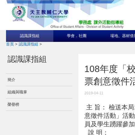
認識課指組
學會．社團
場地、器材借
首頁
>
認識課指組
>
認識課指組
108年度「
票創意徵件
簡介
組織與職掌
2019-04-11
榮譽榜
主 旨： 檢送本
意徵件活動」活動
員及學生踴躍參
說 明：