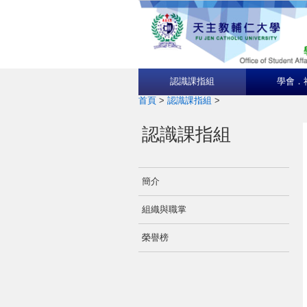
認識課指組
學會．
首頁
>
認識課指組
>
認識課指組
簡介
組織與職掌
榮譽榜