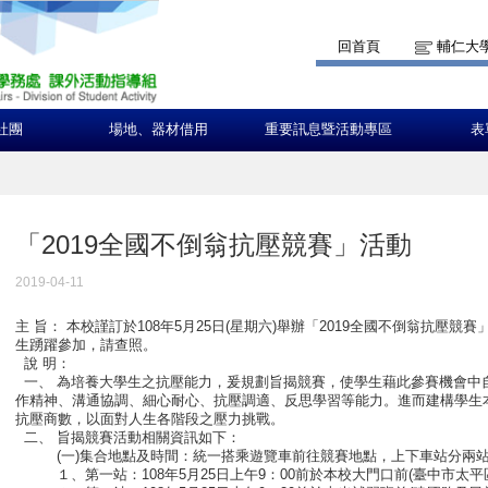
回首頁
輔仁大
社團
場地、器材借用
重要訊息暨活動專區
表
「2019全國不倒翁抗壓競賽」活動
2019-04-11
主 旨： 本校謹訂於108年5月25日(星期六)舉辦「2019全國不倒翁抗壓
生踴躍參加，請查照。
說 明：
一、 為培養大學生之抗壓能力，爰規劃旨揭競賽，使學生藉此參賽機會中
作精神、溝通協調、細心耐心、抗壓調適、反思學習等能力。進而建構學生
抗壓商數，以面對人生各階段之壓力挑戰。
二、 旨揭競賽活動相關資訊如下：
(一)集合地點及時間：統一搭乘遊覽車前往競賽地點，上下車站分兩
１、第一站：108年5月25日上午9：00前於本校大門口前(臺中市太平