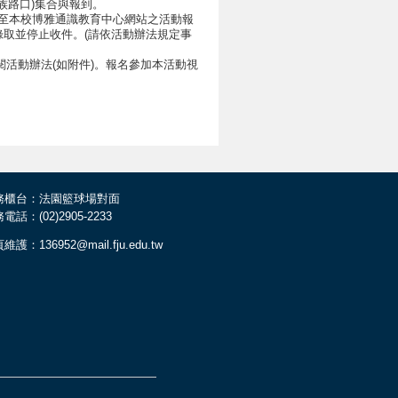
族路口)集合與報到。
，請至本校博雅通識教育中心網站之活動報
錄取並停止收件。(請依活動辦法規定事
活動辦法(如附件)。報名參加本活動視
務櫃台：法園籃球場對面
電話：(02)2905-2233
維護：136952@mail.fju.edu.tw