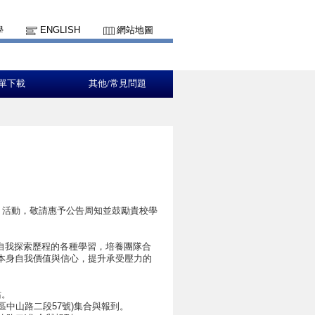
學
ENGLISH
網站地圖
單下載
其他/常見問題
競賽」活動，敬請惠予公告周知並鼓勵貴校學
自我探索歷程的各種學習，培養團隊合
本身自我價值與信心，提升承受壓力的
站。
區中山路二段57號)集合與報到。