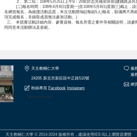
２、第二站：108年5月25日上午9：20前於志光補習班前(建國路及民
(二)報名時間：108年4月8日(星期一)至108年5月8日(星期三)截止
名網頁報名。為維護活動品質，本次活動限9組(每組5人)報名，額滿將不再
項完成報名，非錄取成員無法參加活動。)
三、 本競賽活動詳細內容、參賽資格、報名所需之要件等相關說明，請參閱
同同意本活動辦法及規範。
天主教輔仁大學
服
服務
24205 新北市新莊區中正路510號
網頁
粉絲專頁
Facebook
Instagram
🎆🎆🎆🎆🎆🎆
天主教輔仁大學 © 2014-2024 版權所有，建議使用IE8.0以上瀏覽器瀏覽