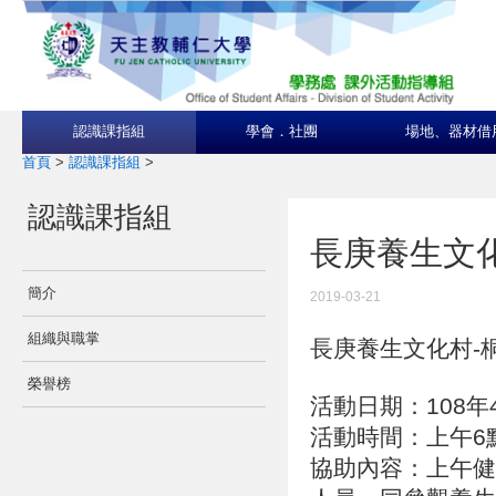
認識課指組
學會．社團
場地、器材借
首頁
>
認識課指組
>
認識課指組
長庚養生文
簡介
2019-03-21
組織與職掌
長庚養生文化村-
榮譽榜
活動日期：108年4
活動時間：上午6點
協助內容：上午健