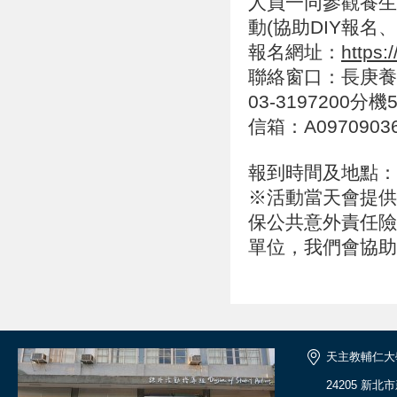
人員一同參觀養生
動(協助DIY報名
報名網址：
https
聯絡窗口：長庚養
03-3197200分機5
信箱：A09709036
報到時間及地點：
※活動當天會提供
保公共意外責任險
單位，我們會協助
天主教輔仁大
24205 新北