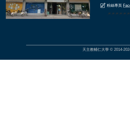
粉絲專頁
Fac
🎆🎆🎆🎆
天主教輔仁大學 © 2014-2