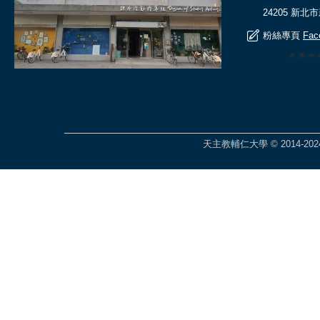
24205 新北
粉絲專頁
Fac
🎆🎆
天主教輔仁大學 © 2014-2