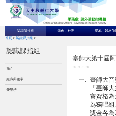
認識課指組
學會．社團
場地、器材借
首頁
>
認識課指組
>
認識課指組
臺師大第十屆阿
2019-03-20
簡介
臺師大音
一、
組織與職掌
「臺師大
榮譽榜
賽資格為
為獨唱組
獎金各為