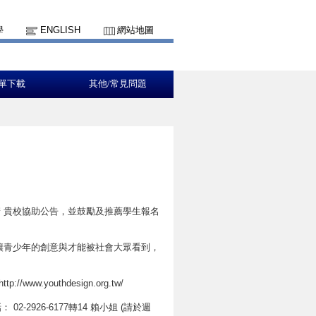
學
ENGLISH
網站地圖
單下載
其他/常見問題
請 貴校協助公告，並鼓勵及推薦學生報名
讓青少年的創意與才能被社會大眾看到，
.youthdesign.org.tw/
： 02-2926-6177轉14 賴小姐 (請於週