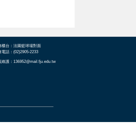
務櫃台：法園籃球場對面
電話：(02)2905-2233
維護：136952@mail.fju.edu.tw