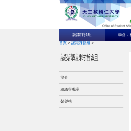
認識課指組
學會．
首頁
>
認識課指組
>
認識課指組
簡介
組織與職掌
榮譽榜