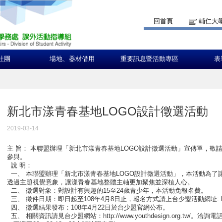
回首頁
輔仁大
社團
場地、器材借用
重要訊息暨活動專區
表
新北市漾青春基地LOGO設計徵選活動
2019-03-14
主 旨： 本聯盟辦理「新北市漾青春基地LOGO設計徵選活動」宣傳單，敬
參與。
說 明：
一、 本聯盟辦理「新北市漾青春基地LOGO設計徵選活動」，本活動為了
透過主題視覺意象，讓漾青春基地整體主軸更加聚焦並深植人心。
二、 徵選對象：對設計有興趣的15至24歲青少年，本活動免報名費。
三、 徵件日期：即日起至108年4月8日止，報名方式請上台少盟活動網址: http://www
四、 徵選結果發布：108年4月22日於台少盟官網公布。
五、 相關資訊請見台少盟網站：http://www.youthdesign.org.tw/。洽詢電話