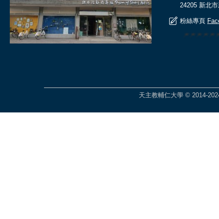
24205 新北
粉絲專頁
Fac
🎆🎆🎆🎆
天主教輔仁大學 © 2014-2