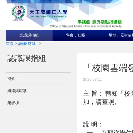
認識課指組
學會．社團
場地、器材借
首頁
>
認識課指組
>
認識課指組
「校園雲端
簡介
2019-03-11
組織與職掌
主 旨： 轉知「
加，請查照。
榮譽榜
說 明：
一、 為期從學生