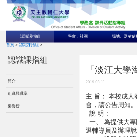
認識課指組
學會．社團
場地、器材借
首頁
>
認識課指組
>
認識課指組
「淡江大學
簡介
2019-03-11
組織與職掌
主 旨： 本校成
會，請公告周知
榮譽榜
說 明：
一、 為提供大專
選輔導員及辦理