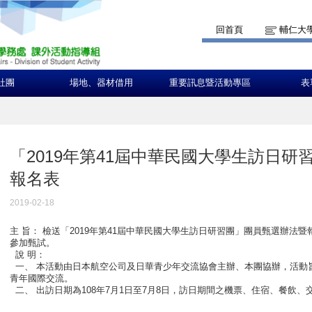
回首頁
輔仁大
社團
場地、器材借用
重要訊息暨活動專區
表
「2019年第41屆中華民國大學生訪日
報名表
2019-02-18
主 旨： 檢送「2019年第41屆中華民國大學生訪日研習團」團員甄選辦法暨
參加甄試。
說 明：
一、 本活動由日本航空公司及日華青少年交流協會主辦、本團協辦，活動
青年國際交流。
二、 出訪日期為108年7月1日至7月8日，訪日期間之機票、住宿、餐飲