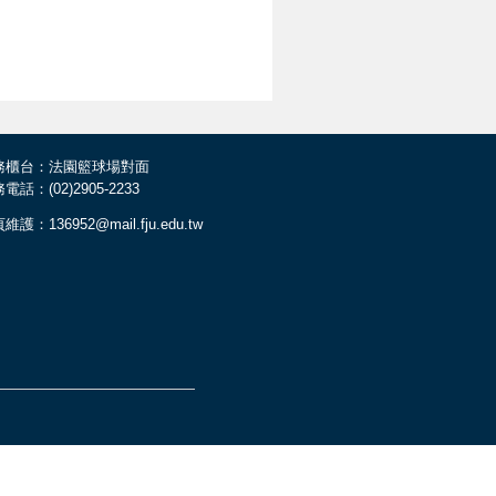
務櫃台：法園籃球場對面
電話：(02)2905-2233
維護：136952@mail.fju.edu.tw