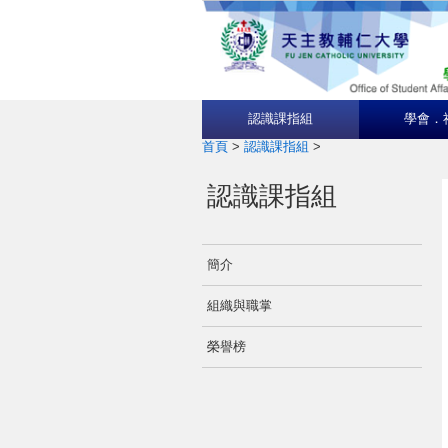
認識課指組
學會．
首頁
>
認識課指組
>
認識課指組
簡介
組織與職掌
榮譽榜