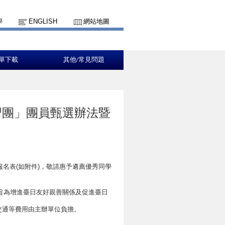
學
ENGLISH
網站地圖
單下載
其他/常見問題
研習團」團員甄選辦法暨
報名表(如附件)，敬請惠予遴薦優秀同學
旨為增進臺日友好親善關係及促進臺日
、交通等費用由主辦單位負擔。