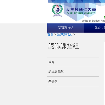
認識課指組
學會．
首頁
>
認識課指組
>
認識課指組
簡介
組織與職掌
榮譽榜