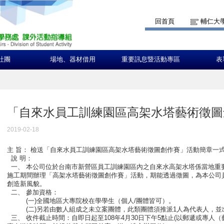
回首頁
輔仁大
社團
場地、器材借用
重要訊息暨活動專區
表
「自來水員工訓練園區高架水塔藝術徵圖
2019-02-18
主 旨： 檢送「自來水員工訓練園區高架水塔藝術徵圖創作賽」活動簡章一
說 明：
一、 本公司位於台南市新營區員工訓練園區內之自來水高架水塔係當地重
施工期間辦理「高架水塔藝術徵圖創作賽」活動，期能透過徵圖，為本公司
創造新風貌。
二、 參加資格：
(一)全國地區大專院校在學學生（個人/團體皆可）。
(二)另若由數人組成之未立案團體，此類團體須推派1人為代表人，並
三、 收件截止時間：自即日起至108年4月30日下午5點止(以郵遞或專人