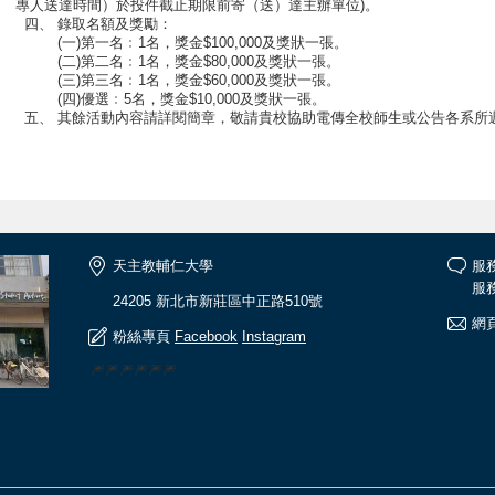
專人送達時間）於投件截止期限前寄（送）達主辦單位)。
四、 錄取名額及獎勵：
(一)第一名﹕1名，獎金$100,000及獎狀一張。
(二)第二名﹕1名，獎金$80,000及獎狀一張。
(三)第三名﹕1名，獎金$60,000及獎狀一張。
(四)優選﹕5名，獎金$10,000及獎狀一張。
五、 其餘活動內容請詳閱簡章，敬請貴校協助電傳全校師生或公告各系所
天主教輔仁大學
服
服務
24205 新北市新莊區中正路510號
網頁
粉絲專頁
Facebook
Instagram
🎆🎆🎆🎆🎆🎆