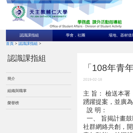
認識課指組
學會．社團
場地、器材借
首頁
>
認識課指組
>
認識課指組
「108年青
簡介
2019-02-18
組織與職掌
主 旨： 檢送本署
踴躍提案，並廣
榮譽榜
說 明：
一、 旨揭計畫鼓
社群網絡共創，開