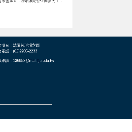
網頁。如有未盡事宜，請洽該總會張翰雲先生，
務櫃台：法園籃球場對面
電話：(02)2905-2233
維護：136952@mail.fju.edu.tw