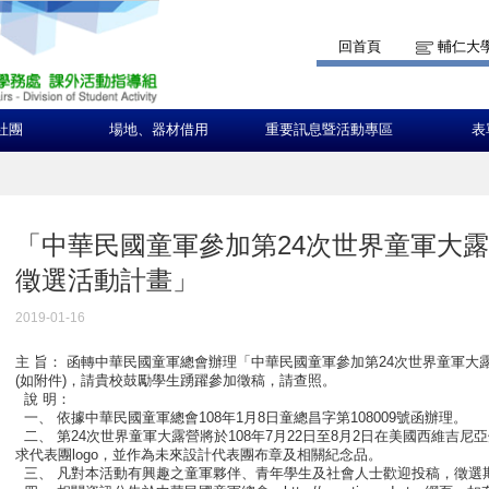
回首頁
輔仁大
社團
場地、器材借用
重要訊息暨活動專區
表
「中華民國童軍參加第24次世界童軍大露營
徵選活動計畫」
2019-01-16
主 旨： 函轉中華民國童軍總會辦理「中華民國童軍參加第24次世界童軍大露
(如附件)，請貴校鼓勵學生踴躍參加徵稿，請查照。
說 明：
一、 依據中華民國童軍總會108年1月8日童總昌字第108009號函辦理。
二、 第24次世界童軍大露營將於108年7月22日至8月2日在美國西維吉
求代表團logo，並作為未來設計代表團布章及相關紀念品。
三、 凡對本活動有興趣之童軍夥伴、青年學生及社會人士歡迎投稿，徵選期間