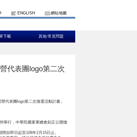
學
ENGLISH
網站地圖
單下載
其他/常見問題
代表團logo第二次
營代表團logo第二次徵選活動計畫」
尼亞州舉行，中華民國童軍總會刻正公開徵
自即日起至108年2月15日止。