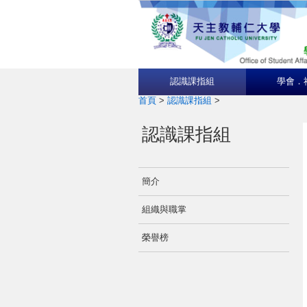
認識課指組
學會．
首頁
>
認識課指組
>
認識課指組
簡介
組織與職掌
榮譽榜