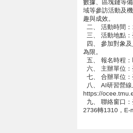
數據、區塊鏈等備
域等參訪活動及機
趣與成效。
二、 活動時間：10
三、 活動地點
四、 參加對象及
為限。
五、 報名時程
六、 主辦單位
七、 合辦單位
八、 AI研習營
https://ocee.tmu
九、 聯絡窗口：臺
2736轉1310，E-