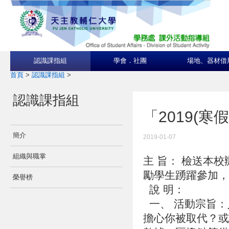
認識課指組
學會．社團
場地、器材借
首頁
>
認識課指組
>
認識課指組
「2019(寒
簡介
2019-01-07
組織與職掌
主 旨： 檢送本校
勵學生踴躍參加
榮譽榜
說 明：
一、 活動宗旨：
擔心你被取代？或